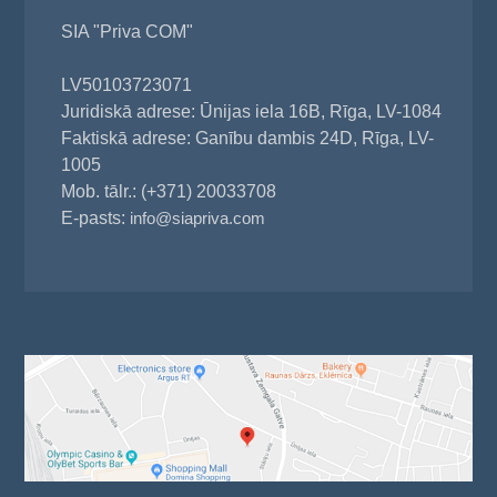
SIA "Priva COM"
LV50103723071
Juridiskā adrese: Ūnijas iela 16B, Rīga, LV-1084
Faktiskā adrese: Ganību dambis 24D, Rīga, LV-
1005
Mob. tālr.: (+371) 20033708
E-pasts:
info@siapriva.com