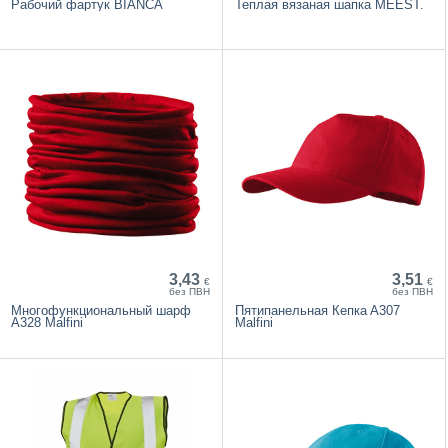
Рабочий фартук BIANCA
Теплая вязаная шапка MEEST.
3,43
3,51
€
€
без ПВН
без ПВН
Многофункциональный шарф
Пятипанельная Кепкa A307
A328 Malfini
Malfini