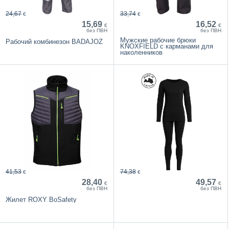
24,67
33,74
€
€
15,69
16,52
€
€
без ПВН
без ПВН
Мужские рабочие брюки
Рабочий комбинезон BADAJOZ
KNOXFIELD с карманами для
наколенников
41,53
74,38
€
€
28,40
49,57
€
€
без ПВН
без ПВН
Жилет ROXY BoSafety