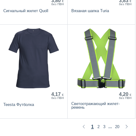
3,80
3,83
€
€
без ПВН
без ПВН
Сигнальный жилет Quoll
Вязаная шапка Turia
4,17
4,20
€
€
без ПВН
без ПВН
Светоотражающий жилет-
Teesta Футболка
ремень
1
2
3
20
...