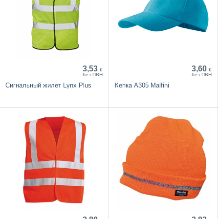
3,53
3,60
€
€
без ПВН
без ПВН
Сигнальный жилет Lynx Plus
Кепка A305 Malfini