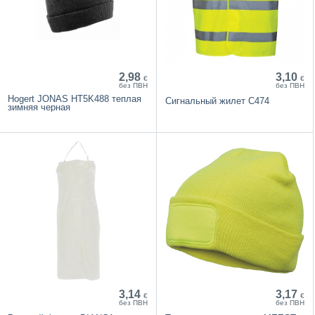
2,98
3,10
€
€
без ПВН
без ПВН
Hogert JONAS HT5K488 теплая
Сигнальный жилет C474
зимняя черная
3,14
3,17
€
€
без ПВН
без ПВН