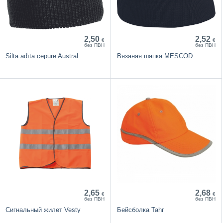
2,50
2,52
€
€
без ПВН
без ПВН
Siltā adīta cepure Austral
Вязаная шапка MESCOD
2,65
2,68
€
€
без ПВН
без ПВН
Сигнальный жилет Vesty
Бейсболка Tahr