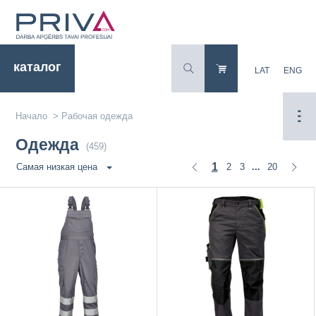
каталог
LAT
ENG
Начало
>
Рабочая одежда
Oдежда
(459)
1
2
3
20
Самая низкая цена
...