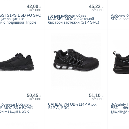
42,00
45,22
€
€
без ПВН
без ПВН
SSI S1PS ESD FO SRC
Лёгкая рабочая обувь
Рабочие б
щие защитные
MARSEL-MOZ с системой
SRC с за
и с подошвой Tripple
быстрой застёжки (S1P SRC)
50,45
51,10
€
€
без ПВН
без ПВН
 ботинки BoSafety
САНДАЛИИ OB-7114P Atop,
BoSafety
S MOZ S3 с BOA®
S1P A, SRC
ESD – лё
ой – защита S3 с
защитная 
овым подносом и
быстрой 
тной подошвой