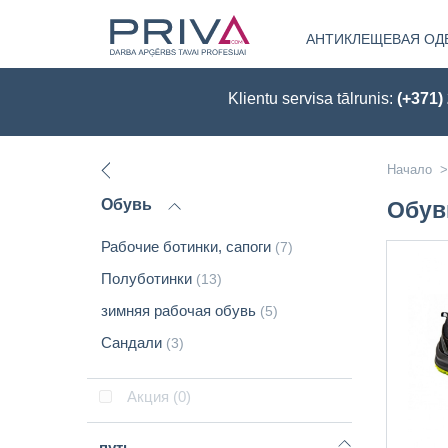
АНТИКЛЕЩЕВАЯ ОД
Klientu servisa tālrunis:
(+371)
Начало
>
Обувь
Обув
Рабочие ботинки, сапоги
(7)
Полуботинки
(13)
зимняя рабочая обувь
(5)
Сандали
(3)
Акция
(0)
путь