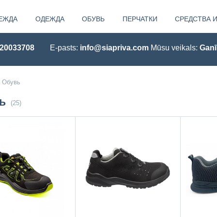
ЕЖДА
OДЕЖДА
ОБУВЬ
ПЕРЧАТКИ
СРЕДСТВА 
 20033708
E-pasts:
info@siapriva.com
Mūsu veikals:
Ganī
Обувь
ь
(25)