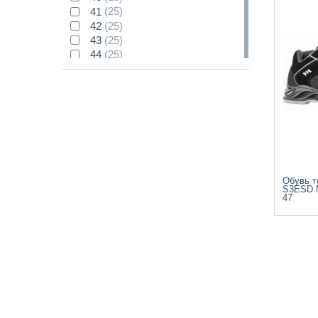
41
(25)
42
(25)
43
(25)
44
(25)
45
(25)
46
(25)
47
(25)
48
(18)
49
(1)
50
(0)
36/42
(0)
37/41
(0)
Обувь т
39/40
(0)
S3ESD 
47
39/42
(0)
41/42
(0)
41/46
(0)
42/46
(0)
42/46
(0)
43/44
(0)
43/46
(0)
45/46
(0)
47/49
(0)