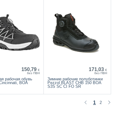
150,79
171,03
€
€
без ПВН
без ПВН
ая рабочая обувь
Зимние рабочие полуботинки
incinnati, BOA
Pezzol BLAST CHB 150 BOA
S3S SC CI FO SR
1
2