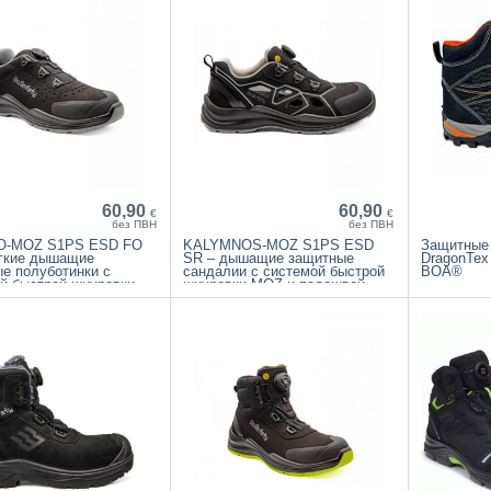
60,90
60,90
€
€
без ПВН
без ПВН
O-MOZ S1PS ESD FO
KALYMNOS-MOZ S1PS ESD
Защитные 
ёгкие дышащие
SR – дышащие защитные
DragonTex
е полуботинки с
сандалии с системой быстрой
BOA®
й быстрой шнуровки
шнуровки MOZ и подошвой
одошвой Tripple FOAM
Tripple FOAM