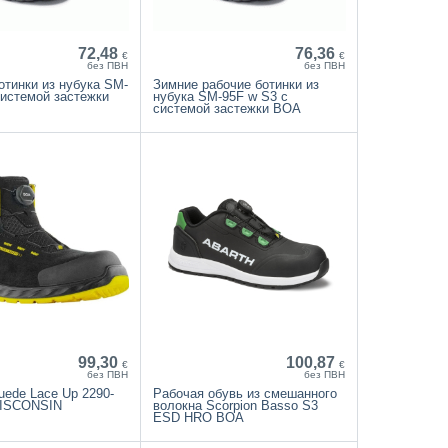
72,48
76,36
€
€
без ПВН
без ПВН
отинки из нубука SM-
Зимние рабочие ботинки из
системой застежки
нубука SM-95F w S3 с
системой застежки BOA
99,30
100,87
€
€
без ПВН
без ПВН
uede Lace Up 2290-
Рабочая обувь из смешанного
ISCONSIN
волокна Scorpion Basso S3
ESD HRO BOA