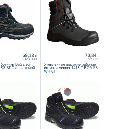
69,13
70,84
€
€
без ПВН
без ПВН
ботинки BoSafety
Утеплённые высокие рабочие
 S3 SRC с системой
ботинки Venner 1413-F BOA S3
WR CI