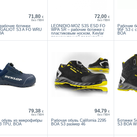
71,80
72,00
€
€
без ПВН
без ПВН
рабочие ботинки
LEONIDIO-MOZ S3S ESD FO
Рабочие б
GALIOT S3 A FO WRU
WPA SR – рабочие ботинки с
95F S3 с 
OA
пластиковым носком, Kevlar
BOA
промежуточной подошвой и
системой быстрой шнуровки
BOA
79,38
94,79
€
€
без ПВН
без ПВН
 обувь из микрофибры
Рабочая обувь California 2295
Ботинки S
3 TPU, BOA
BOA S3 размер 46
S3 BOA W