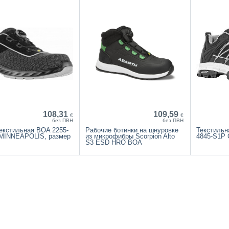
108,31
109,59
€
€
без ПВН
без ПВН
екстильная BOA 2255-
Рабочие ботинки на шнуровке
Текстильн
MINNEAPOLIS, размер
из микрофибры Scorpion Alto
4845-S1P C
S3 ESD HRO BOA