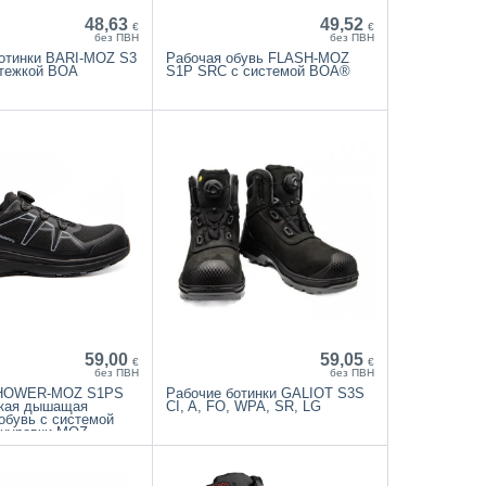
48,63
49,52
€
€
без ПВН
без ПВН
отинки BARI-MOZ S3
Рабочая обувь FLASH-MOZ
стежкой BOA
S1P SRC с системой BOA®
59,00
59,05
€
€
без ПВН
без ПВН
 HOWER-MOZ S1PS
Рабочие ботинки GALIOT S3S
гкая дышащая
CI, A, FO, WPA, SR, LG
обувь с системой
шнуровки MOZ