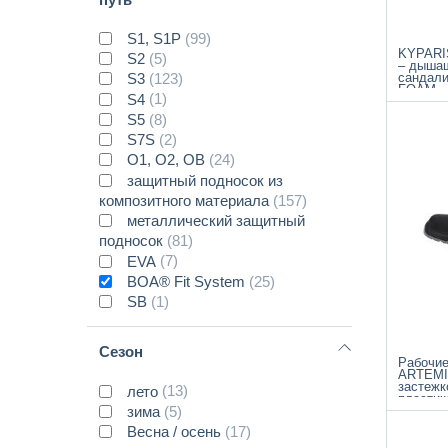
S1, S1P
(99)
KYPARI
S2
(5)
– дыша
сандали
S3
(123)
FOAM
S4
(1)
S5
(8)
S7S
(2)
O1, O2, OB
(24)
защитный подносок из
композитного материала
(157)
металлический защитный
подносок
(81)
EVA
(7)
BOA® Fit System
(25)
SB
(1)
Cезон
Рабочие
ARTEMI
застежк
лето
(13)
пластик
зима
(5)
компози
Bесна / осень
(17)