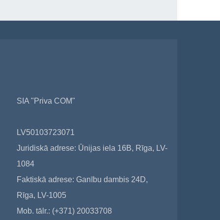
SIA "Priva COM"
LV50103723071
Juridiskā adrese: Ūnijas iela 16B, Rīga, LV-
1084
Faktiskā adrese: Ganību dambis 24D,
Rīga, LV-1005
Mob. tālr.: (+371) 20033708