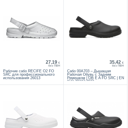
27,19
35,42
€
€
без ПВН
без ПВН
Рабочие сабо RECIFE O2 FO
Сабо 00A703 – Дышащая
SRC для профессионального
Рабочая Обувь с Задним
использования 26013
Ремешком | OB E A FO SRC | EN
ISO 20347:2022