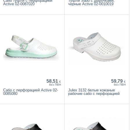
Сабо туфли с перфорацией
Туфли Sabo с дырочками,
Active 02-0087020
черные Active 02-0010019
58,51
59,79
€
€
без ПВН
без ПВН
Сабо с перфорацией Active 02-
Julex 3132 белые кожаные
0085080
рабочие сабо с перфорацией