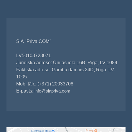
SIA "Priva COM"
LV50103723071
Juridiskā adrese: Ūnijas iela 16B, Rīga, LV-1084
Faktiskā adrese: Ganību dambis 24D, Rīga, LV-
1005
Mob. tālr.: (+371) 20033708
E-pasts:
info@siapriva.com