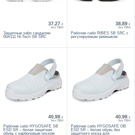
37,27
38,89
€
€
без ПВН
без ПВН
Защитные sabo сандалии
Рабочие сабо RIBES SB SRC с
00A111 Hi-Tech SB SRC
регулируемым ремешком
40,98
40,98
€
€
без ПВН
без ПВН
Рабочие сабо HYGOSAFE SB
Рабочие сабо HYGOSAFE OB
ESD SR – белая защитная
ESD SR – белая обувь без
обувь с карбоновым носком
защитного носка для