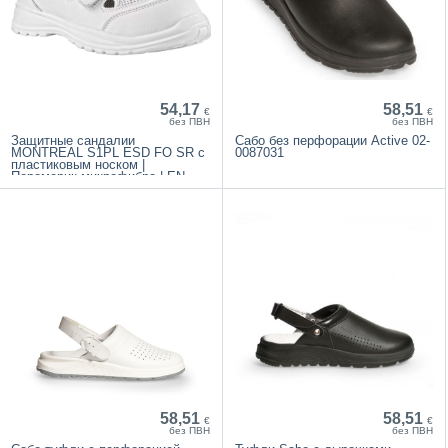
54,17
58,51
€
€
без ПВН
без ПВН
Защитные сандалии
Сабо без перфорации Active 02-
MONTREAL S1PL ESD FO SR с
0087031
пластиковым носком |
Поромерик микрофибра | EN
ISO 20345
58,51
58,51
€
€
без ПВН
без ПВН