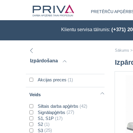
PRETĒRČU APĢĒRB
(+371) 2
Klientu servisa tālrunis:
Sākums
>
Izpārdošana
Izpā
Akcijas preces
(1)
Veids
Siltais darba apģērbs
(42)
Signālapģērbs
(27)
S1, S1P
(17)
S2
(1)
S3
(25)