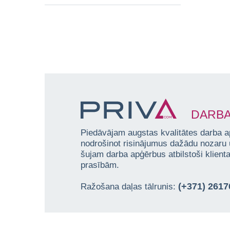
DARBA
Piedāvājam augstas kvalitātes darba a
nodrošinot risinājumus dažādu nozaru
šujam darba apģērbus atbilstoši klien
prasībām.
(+371) 261
Ražošana daļas tālrunis: