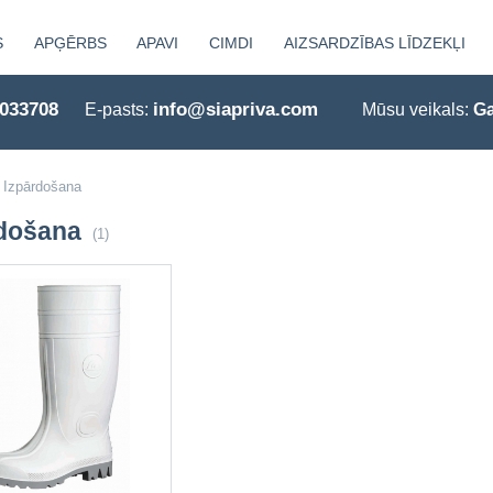
S
APĢĒRBS
APAVI
CIMDI
AIZSARDZĪBAS LĪDZEKĻI
0033708
info@siapriva.com
E-pasts:
Mūsu veikals:
Ga
Izpārdošana
rdošana
(1)