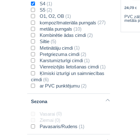
S4
(1)
24,79
€
S5
(2)
O1, O2, OB
(1)
PVC zāba
metāla p
kompozītmateriāla purngals
(27)
metāla purngals
(10)
Kombinētie ādas cimdi
(2)
Siltie
(5)
Metinātāju cimdi
(1)
Pretgriezuma cimdi
(2)
Karstumizturīgi cimdi
(1)
Vienreizējās lietošanas cimdi
(1)
Ķīmiski izturīgi un saimniecības
cimdi
(6)
ar PVC punktējumu
(2)
Sezona
Vasarai
(0)
Ziemai
(0)
Pavasaris/Rudens
(1)