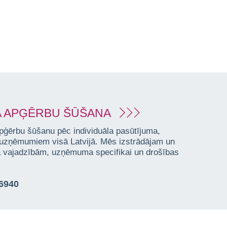
 APĢĒRBU ŠŪŠANA
pģērbu šūšanu pēc individuāla pasūtījuma,
 uzņēmumiem visā Latvijā. Mēs izstrādājam un
ta vajadzībām, uzņēmuma specifikai un drošības
76940