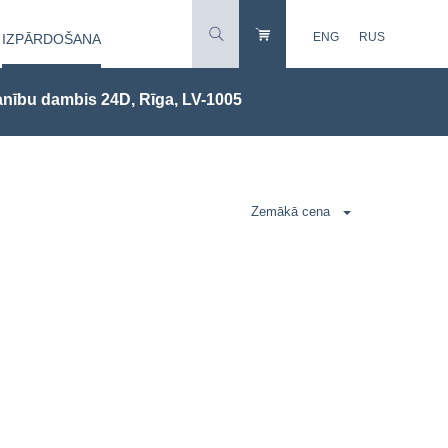
ENG
RUS
IZPĀRDOŠANA
nību dambis 24D, Rīga, LV-1005
Zemākā cena