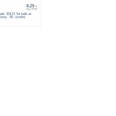
8,25
€
bez PVN
ki 35472 S4 balti ar
urng., 45. izmērs