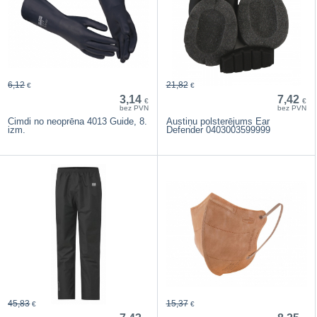
6,12
21,82
€
€
3,14
7,42
€
€
bez PVN
bez PVN
Cimdi no neoprēna 4013 Guide, 8.
Austiņu polsterējums Ear
izm.
Defender 0403003599999
45,83
15,37
€
€