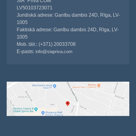
SIA "Priva COM"
LV50103723071
Juridiskā adrese: Ganību dambis 24D, Rīga, LV-
1005
Faktiskā adrese: Ganību dambis 24D, Rīga, LV-
1005
Mob. tālr.: (+371) 20033708
E-pasts:
info@siapriva.com