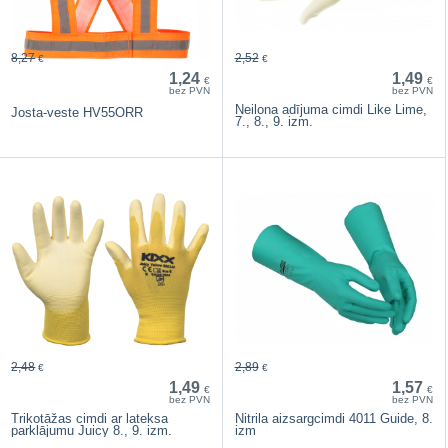
8,27
2,52
€
€
1,24
1,49
€
€
bez PVN
bez PVN
Neilona adījuma cimdi Like Lime,
Josta-veste HV55ORR
7., 8., 9. izm.
2,48
2,89
€
€
1,49
1,57
€
€
bez PVN
bez PVN
Trikotāžas cimdi ar lateksa
Nitrila aizsargcimdi 4011 Guide, 8.
parklājumu Juicy 8., 9. izm.
izm