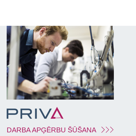
DARBA APĢĒRBU ŠŪŠANA