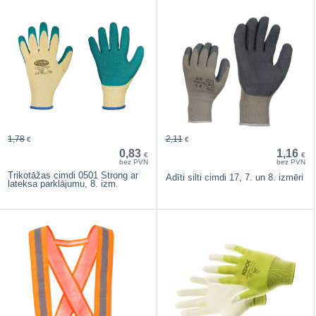
1,78
2,11
€
€
0,83
1,16
€
€
bez PVN
bez PVN
Trikotāžas cimdi 0501 Strong ar
Adīti silti cimdi 17, 7. un 8. izmēri
lateksa parklājumu, 8. izm.