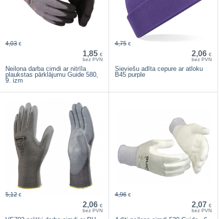
4,03
4,75
€
€
1,85
2,06
€
€
bez PVN
bez PVN
Neilona darba cimdi ar nitrīla
Sieviešu adīta cepure ar atloku
plaukstas pārklājumu Guide 580,
B45 purple
9. izm
5,12
4,96
€
€
2,06
2,07
€
€
bez PVN
bez PVN