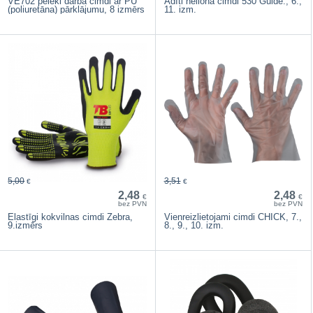
VE702 pelēki darba cimdi ar PU
Adīti neilona cimdi 530 Guide., 6.,
(poliuretāna) pārklājumu, 8 izmērs
11. izm.
5,00
3,51
€
€
2,48
2,48
€
€
bez PVN
bez PVN
Elastīgi kokvilnas cimdi Zebra,
Vienreizlietojami cimdi CHICK, 7.,
9.izmērs
8., 9., 10. izm.