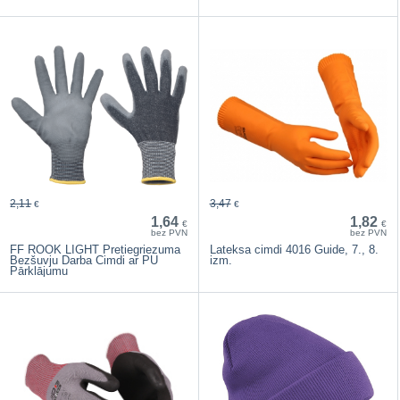
2,11
3,47
€
€
1,64
1,82
€
€
bez PVN
bez PVN
FF ROOK LIGHT Pretiegriezuma
Lateksa cimdi 4016 Guide, 7., 8.
Bezšuvju Darba Cimdi ar PU
izm.
Pārklājumu