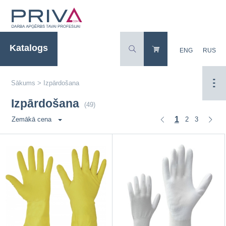
Katalogs
ENG
RUS
Sākums
>
Izpārdošana
Izpārdošana
(49)
1
2
3
Zemākā cena