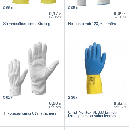
0,88
0,95
€
€
0,17
0,49
€
€
bez PVN
bez PVN
Saimniecības cimdi Starling
Neilona cimdi 123, 6. izmērs
0,91
2,36
€
€
0,50
0,82
€
€
bez PVN
bez PVN
Cimdi Venitex VE330 ķīmiski
Trikotāžas cimdi 019, 7. izmērs
izturīgi lateksa saimniecības