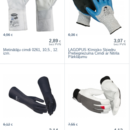
4,96
6,36
€
€
2,89
3,07
€
€
bez PVN
bez PVN
Metinātāju cimdi 0261, 10,5., 12.
LAGOPUS Ķīmisko Šķiedru
izm.
Pretiegriezuma Cimdi ar Nitrila
Pārklājumu
6,12
7,55
€
€