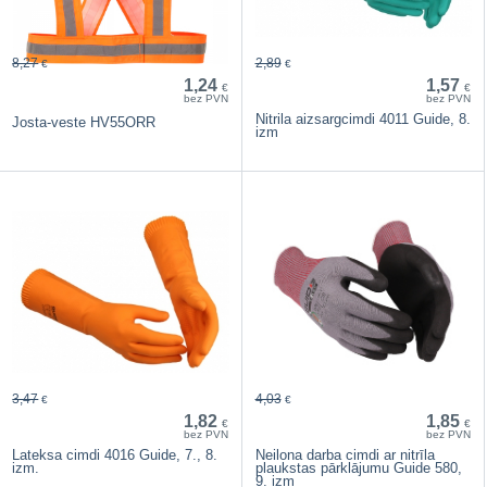
8,27
2,89
€
€
1,24
1,57
€
€
bez PVN
bez PVN
Nitrila aizsargcimdi 4011 Guide, 8.
Josta-veste HV55ORR
izm
3,47
4,03
€
€
1,82
1,85
€
€
bez PVN
bez PVN
Lateksa cimdi 4016 Guide, 7., 8.
Neilona darba cimdi ar nitrīla
izm.
plaukstas pārklājumu Guide 580,
9. izm