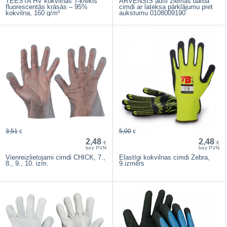
TEESTA HV kokvilnas T-krekls
ARVENSIS adīti ziemas darba
fluorescentās krāsās – 95%
cimdi ar lateksa pārklājumu pret
kokvilna, 160 g/m²
aukstumu 0108009190
3,51
5,00
€
€
2,48
2,48
€
€
bez PVN
bez PVN
Vienreizlietojami cimdi CHICK, 7.,
Elastīgi kokvilnas cimdi Zebra,
8., 9., 10. izm.
9.izmērs