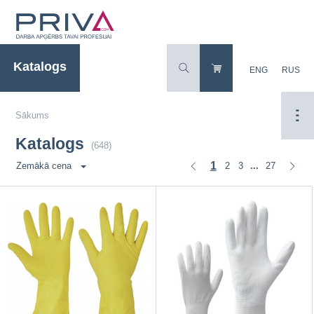
Katalogs
ENG
RUS
Sākums
Katalogs
(648)
1
2
3
27
Zemākā cena
...