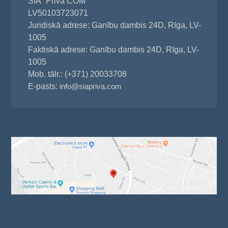
SIA "Priva COM"
LV50103723071
Juridiskā adrese: Ganību dambis 24D, Rīga, LV-
1005
Faktiskā adrese: Ganību dambis 24D, Rīga, LV-
1005
Mob. tālr.: (+371) 20033708
E-pasts:
info@siapriva.com