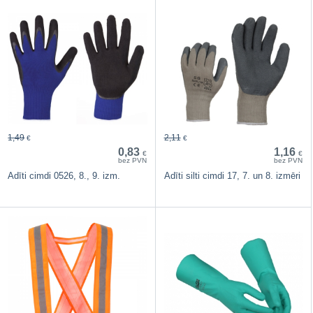
1,49
2,11
€
€
0,83
1,16
€
€
bez PVN
bez PVN
Adīti cimdi 0526, 8., 9. izm.
Adīti silti cimdi 17, 7. un 8. izmēri