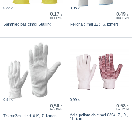
0,88
0,95
€
€
0,17
0,49
€
€
bez PVN
bez PVN
Saimniecības cimdi Starling
Neilona cimdi 123, 6. izmērs
0,91
0,99
€
€
0,50
0,58
€
€
bez PVN
bez PVN
Adīti poliamīda cimdi 0364, 7., 9.,
Trikotāžas cimdi 019, 7. izmērs
11. izm.