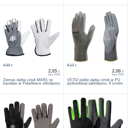
4,30
5,12
€
€
2,05
2,06
€
€
bez PVN
bez PVN
Ziemas darba cimdi MARS no
VE702 pelēki darba cimdi ar PU
kazādas ar Polarfleece siltinājumu
(poliuretāna) pārklājumu, 8 izmērs