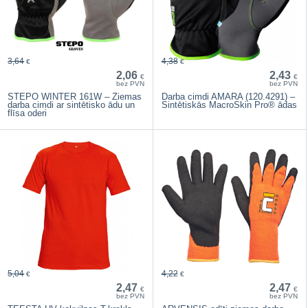
3,64
4,38
€
€
2,06
2,43
€
€
bez PVN
bez PVN
STEPO WINTER 161W – Ziemas
Darba cimdi AMARA (120.4291) –
darba cimdi ar sintētisko ādu un
Sintētiskās MacroSkin Pro® ādas
flīsa oderi
5,04
4,22
€
€
2,47
2,47
€
€
bez PVN
bez PVN