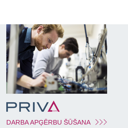
DARBA APĢĒRBU ŠŪŠANA