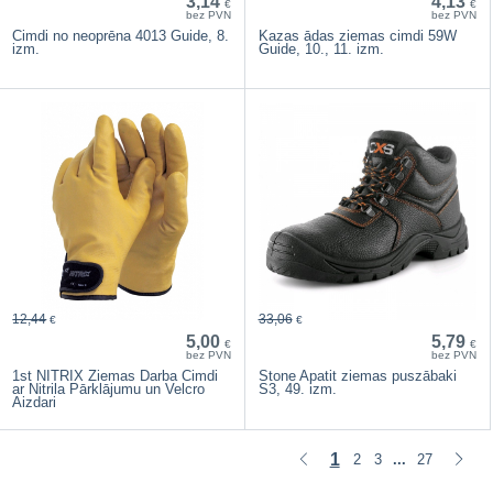
3,14
4,13
€
€
bez PVN
bez PVN
Cimdi no neoprēna 4013 Guide, 8.
Kazas ādas ziemas cimdi 59W
izm.
Guide, 10., 11. izm.
12,44
33,06
€
€
5,00
5,79
€
€
bez PVN
bez PVN
1st NITRIX Ziemas Darba Cimdi
Stone Apatit ziemas puszābaki
ar Nitrila Pārklājumu un Velcro
S3, 49. izm.
Aizdari
1
2
3
27
...