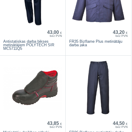
43,00
43,20
€
€
bez PVN
bez PVN
Antistatiskas darba bikses
FR35 Bizflame Plus metinātāju
metinātājiem POLYTECH SIR
darba jaka
MC5711Q5
43,85
44,50
€
€
bez PVN
bez PVN