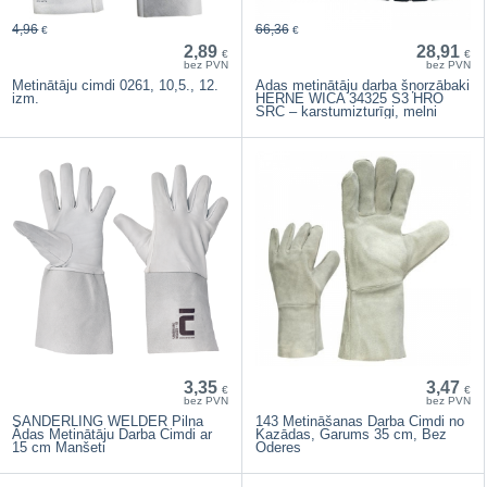
4,96
66,36
€
€
2,89
28,91
€
€
bez PVN
bez PVN
Metinātāju cimdi 0261, 10,5., 12.
Ādas metinātāju darba šņorzābaki
izm.
HERNE WICA 34325 S3 HRO
SRC – karstumizturīgi, melni
3,35
3,47
€
€
bez PVN
bez PVN
SANDERLING WELDER Pilna
143 Metināšanas Darba Cimdi no
Ādas Metinātāju Darba Cimdi ar
Kazādas, Garums 35 cm, Bez
15 cm Manšeti
Oderes