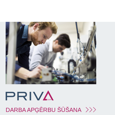
DARBA APĢĒRBU ŠŪŠANA