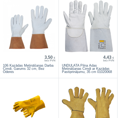
3,50
4,43
€
€
bez PVN
bez PVN
106 Kazādas Metināšanas Darba
UNDULATA Pilna Ādas
Cimdi, Garums 32 cm, Bez
Metināšanas Cimdi ar Kazādas
Oderes
Pastiprinājumu, 35 cm 01020068