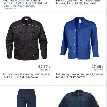
Metinātāju drošības zābaki
FR36 Bizflame metinātāju darba
STEELER WELDER S3 HRO M
bikses, CE CAT III, Portwest
SRA – metāla purngals -
02020564
44,72
47,40
€
€
bez PVN
bez PVN
Antistatiska metinātāju darba jaka
Metinātāju kokvilnas jaka Qualitex
POLYTECH SIR MC5714
61940ST ar kabatām