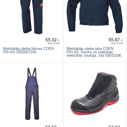
55,32
55,87
€
€
bez PVN
bez PVN
Metinātāju darba bikses COEN
Metinātāju darba jaka COEN
FR+AS 0302007240
FR+AS, liesmu un statiskās
elektrības izturīga, zila 03010106