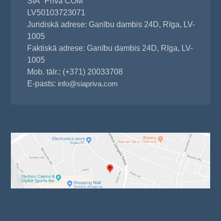
SIA "Priva COM"
LV50103723071
Juridiskā adrese: Ganību dambis 24D, Rīga, LV-
1005
Faktiskā adrese: Ganību dambis 24D, Rīga, LV-
1005
Mob. tālr.: (+371) 20033708
E-pasts:
info@siapriva.com