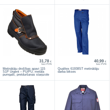
31,78
40,99
€
€
bez PVN
bez PVN
Metinātāju drošības apavi 115
Qualitex 61938ST metinātāju
S1P Urgent – PU/PU, metāla
darba bikses
purngals, pretduršanas starpzole