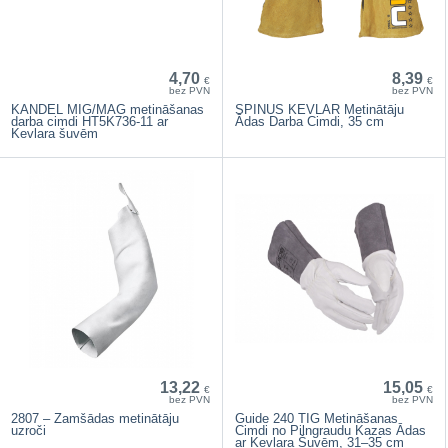
4,70
8,39
€
€
bez PVN
bez PVN
KANDEL MIG/MAG metināšanas
SPINUS KEVLAR Metinātāju
darba cimdi HT5K736-11 ar
Ādas Darba Cimdi, 35 cm
Kevlara šuvēm
13,22
15,05
€
€
bez PVN
bez PVN
2807 – Zamšādas metinātāju
Guide 240 TIG Metināšanas
uzroči
Cimdi no Pilngraudu Kazas Ādas
ar Kevlara Šuvēm, 31–35 cm