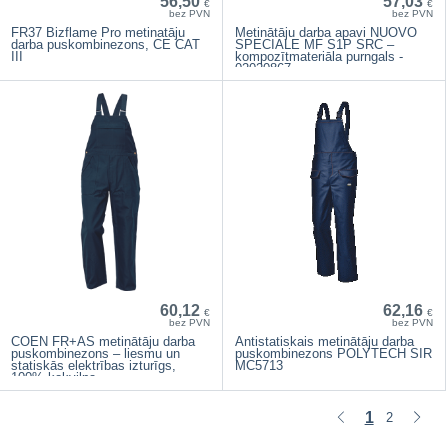
56,50
57,03
€
€
bez PVN
bez PVN
FR37 Bizflame Pro metinatāju
Metinātāju darba apavi NUOVO
darba puskombinezons, CE CAT
SPECIALE MF S1P SRC –
III
kompozītmateriāla purngals -
02020867
60,12
62,16
€
€
bez PVN
bez PVN
COEN FR+AS metinātāju darba
Antistatiskais metinātāju darba
puskombinezons – liesmu un
puskombinezons POLYTECH SIR
statiskās elektrības izturīgs,
MC5713
100% kokvilna
1
2