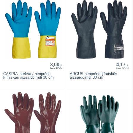
3,00
4,17
€
€
bez PVN
bez PVN
CASPIA lateksa / neoprēna
ARGUS neoprēna ķīmiskās
ķīmiskās aizsargcimdi 30 cm
aizsargcimdi 30 cm