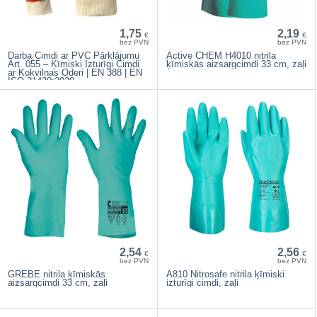
1,75
2,19
€
€
bez PVN
bez PVN
Darba Cimdi ar PVC Pārklājumu
Active CHEM H4010 nitrila
Art. 055 – Ķīmiski Izturīgi Cimdi
ķīmiskās aizsargcimdi 33 cm, zaļi
ar Kokvilnas Oderi | EN 388 | EN
ISO 21420:2020
2,54
2,56
€
€
bez PVN
bez PVN
GREBE nitrila ķīmiskās
A810 Nitrosafe nitrila ķīmiski
aizsargcimdi 33 cm, zaļi
izturīgi cimdi, zaļi