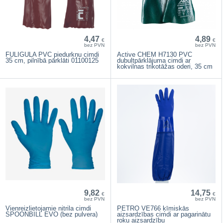
4,47
4,89
€
€
bez PVN
bez PVN
FULIGULA PVC piedurkņu cimdi
Active CHEM H7130 PVC
35 cm, pilnībā pārklāti 01100125
dubultpārklājuma cimdi ar
kokvilnas trikotāžas oderi, 35 cm
9,82
14,75
€
€
bez PVN
bez PVN
Vienreizlietojamie nitrila cimdi
PETRO VE766 ķīmiskās
SPOONBILL EVO (bez pulvera)
aizsardzības cimdi ar pagarinātu
roku aizsardzību