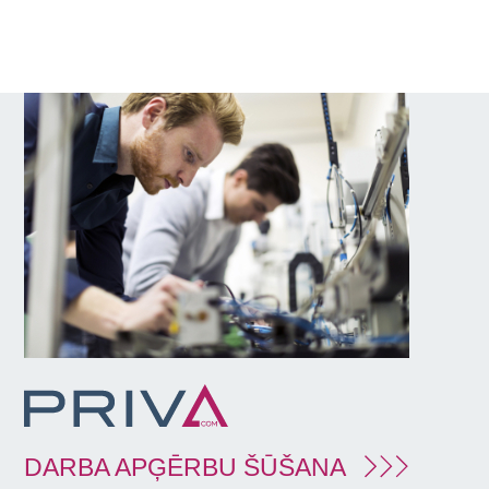
DARBA APĢĒRBU ŠŪŠANA