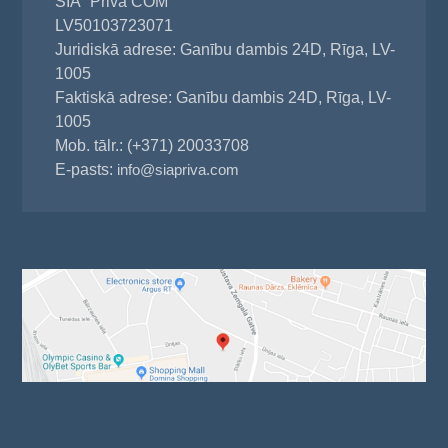
SIA "Priva COM"
LV50103723071
Juridiskā adrese: Ganību dambis 24D, Rīga, LV-
1005
Faktiskā adrese: Ganību dambis 24D, Rīga, LV-
1005
Mob. tālr.: (+371) 20033708
E-pasts:
info@siapriva.com