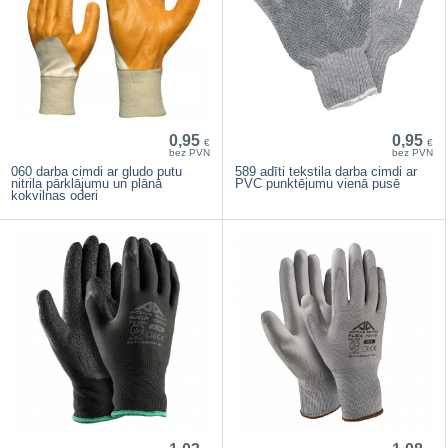
0,95
0,95
€
€
bez PVN
bez PVN
060 darba cimdi ar gludo putu
589 adīti tekstila darba cimdi ar
nitrila pārklājumu un plānā
PVC punktējumu vienā pusē
kokvilnas oderi