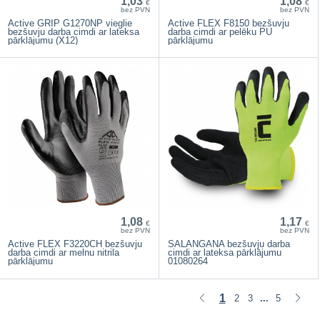
1,03
1,08
€
€
bez PVN
bez PVN
Active GRIP G1270NP vieglie
Active FLEX F8150 bezšuvju
bezšuvju darba cimdi ar lateksa
darba cimdi ar pelēku PU
pārklājumu (X12)
pārklājumu
1,08
1,17
€
€
bez PVN
bez PVN
Active FLEX F3220CH bezšuvju
SALANGANA bezšuvju darba
darba cimdi ar melnu nitrila
cimdi ar lateksa pārklājumu
pārklājumu
01080264
1
2
3
5
...