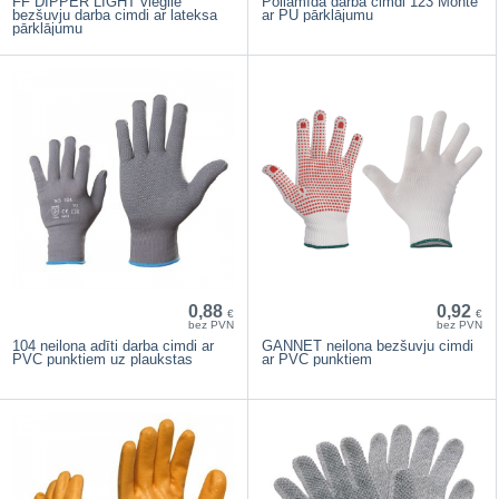
FF DIPPER LIGHT vieglie
Poliamīda darba cimdi 123 Monte
bezšuvju darba cimdi ar lateksa
ar PU pārklājumu
pārklājumu
0,88
0,92
€
€
bez PVN
bez PVN
104 neilona adīti darba cimdi ar
GANNET neilona bezšuvju cimdi
PVC punktiem uz plaukstas
ar PVC punktiem