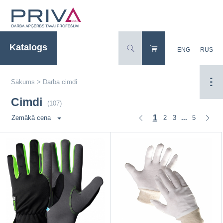
Katalogs
ENG
RUS
Sākums
>
Darba cimdi
Cimdi
(107)
1
2
3
5
Zemākā cena
...