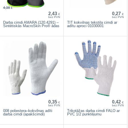
4,38
€
2,43
0,27
€
€
bez PVN
bez PVN
Darba cimdi AMARA (120.4291) –
TIT kokvilnas tekstila cimdi ar
Sintētiskās MacroSkin Pro® ādas
adītu aproci 01030001
0,35
0,42
€
€
bez PVN
bez PVN
008 poliestera–kokvilnas adīti
Trikotāžas darba cimdi FALO ar
darba cimdi (apakšcimdi)
PVC 1/2 punktējumu