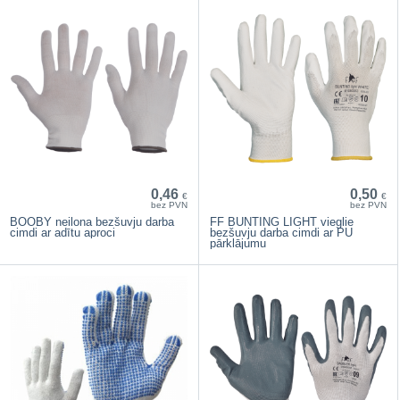
0,46
0,50
€
€
bez PVN
bez PVN
BOOBY neilona bezšuvju darba
FF BUNTING LIGHT vieglie
cimdi ar adītu aproci
bezšuvju darba cimdi ar PU
pārklājumu