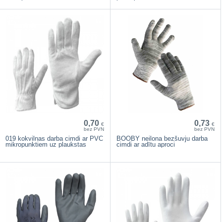
0,70
0,73
€
€
bez PVN
bez PVN
019 kokvilnas darba cimdi ar PVC
BOOBY neilona bezšuvju darba
mikropunktiem uz plaukstas
cimdi ar adītu aproci