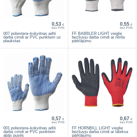
0,53
0,55
€
€
bez PVN
bez PVN
007 poliestera–kokvilnas adīti
FF BABBLER LIGHT vieglie
darba cimdi ar PVC punktiem uz
bezšuvju darba cimdi ar nitrila
plaukstas
pārklājumu
0,57
0,67
€
€
bez PVN
bez PVN
001 poliestera–kokvilnas adīti
FF HORNBILL LIGHT vieglie
darba cimdi ar PVC punktiem
bezšuvju darba cimdi ar lateksa
abās pusēs
pārklājumu