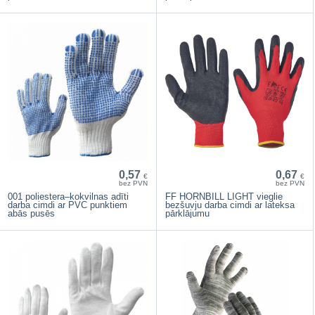
0,57
0,67
€
€
bez PVN
bez PVN
001 poliestera–kokvilnas adīti
FF HORNBILL LIGHT vieglie
darba cimdi ar PVC punktiem
bezšuvju darba cimdi ar lateksa
abās pusēs
pārklājumu