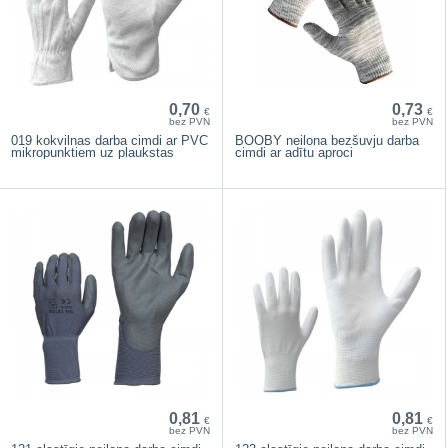
0,70
0,73
€
€
bez PVN
bez PVN
019 kokvilnas darba cimdi ar PVC
BOOBY neilona bezšuvju darba
mikropunktiem uz plaukstas
cimdi ar adītu aproci
0,81
0,81
€
€
bez PVN
bez PVN