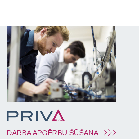
DARBA APĢĒRBU ŠŪŠANA