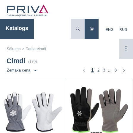
Katalogs
ENG
RUS
Sākums
>
Darba cimdi
Cimdi
(170)
1
2
3
8
Zemākā cena
...