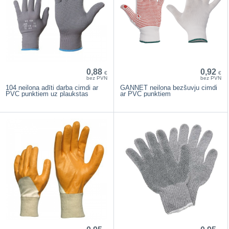
0,88
0,92
€
€
bez PVN
bez PVN
104 neilona adīti darba cimdi ar
GANNET neilona bezšuvju cimdi
PVC punktiem uz plaukstas
ar PVC punktiem