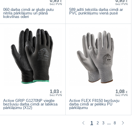
0,95
0,95
€
€
bez PVN
bez PVN
060 darba cimdi ar gludo putu
589 adīti tekstila darba cimdi ar
nitrila pārklājumu un plānā
PVC punktējumu vienā pusē
kokvilnas oderi
1,03
1,08
€
€
bez PVN
bez PVN
Active GRIP G1270NP vieglie
Active FLEX F8150 bezšuvju
bezšuvju darba cimdi ar lateksa
darba cimdi ar pelēku PU
pārklājumu (X12)
pārklājumu
1
2
3
8
...