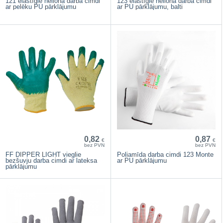
121 elastīgie neilona darba cimdi
123 elastīgie neilona darba cimdi
ar pelēku PU pārklājumu
ar PU pārklājumu, balti
0,82
0,87
€
€
bez PVN
bez PVN
FF DIPPER LIGHT vieglie
Poliamīda darba cimdi 123 Monte
bezšuvju darba cimdi ar lateksa
ar PU pārklājumu
pārklājumu