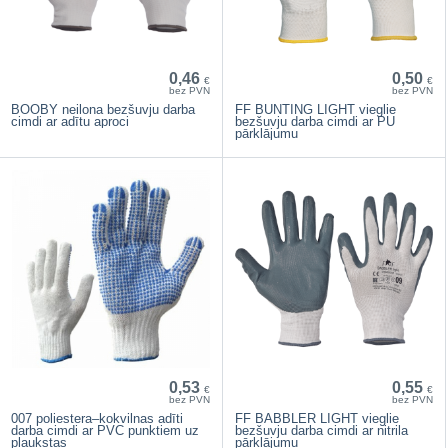
0,46
0,50
€
€
bez PVN
bez PVN
BOOBY neilona bezšuvju darba
FF BUNTING LIGHT vieglie
cimdi ar adītu aproci
bezšuvju darba cimdi ar PU
pārklājumu
0,53
0,55
€
€
bez PVN
bez PVN
007 poliestera–kokvilnas adīti
FF BABBLER LIGHT vieglie
darba cimdi ar PVC punktiem uz
bezšuvju darba cimdi ar nitrila
plaukstas
pārklājumu