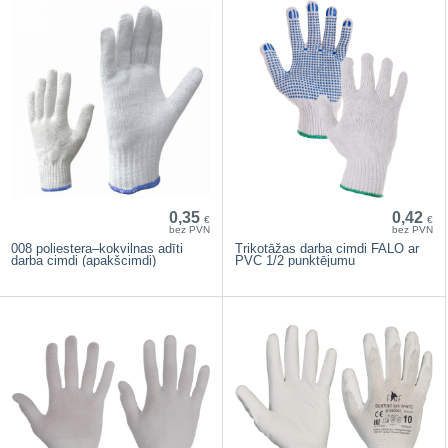
0,35
0,42
€
€
bez PVN
bez PVN
008 poliestera–kokvilnas adīti
Trikotāžas darba cimdi FALO ar
darba cimdi (apakšcimdi)
PVC 1/2 punktējumu