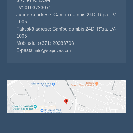
SIA "Priva COM"
LV50103723071
Juridiskā adrese: Ganību dambis 24D, Rīga, LV-
1005
Faktiskā adrese: Ganību dambis 24D, Rīga, LV-
1005
Mob. tālr.: (+371) 20033708
E-pasts:
info@siapriva.com