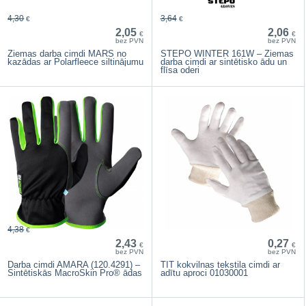
4,30
3,64
€
€
2,05
2,06
€
€
bez PVN
bez PVN
Ziemas darba cimdi MARS no
STEPO WINTER 161W – Ziemas
kazādas ar Polarfleece siltinājumu
darba cimdi ar sintētisko ādu un
flīsa oderi
4,38
€
2,43
0,27
€
€
bez PVN
bez PVN
Darba cimdi AMARA (120.4291) –
TIT kokvilnas tekstila cimdi ar
Sintētiskās MacroSkin Pro® ādas
adītu aproci 01030001