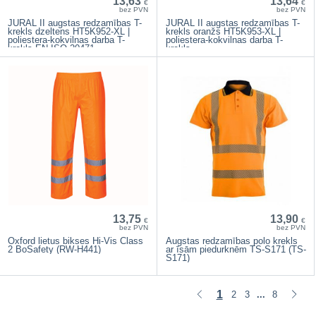
13,63
13,64
€
€
bez PVN
bez PVN
JURAL II augstas redzamības T-
JURAL II augstas redzamības T-
krekls dzeltens HT5K952-XL |
krekls oranžs HT5K953-XL |
poliestera-kokvilnas darba T-
poliestera-kokvilnas darba T-
krekls EN ISO 20471
krekls
13,75
13,90
€
€
bez PVN
bez PVN
Oxford lietus bikses Hi-Vis Class
Augstas redzamības polo krekls
2 BoSafety (RW-H441)
ar īsām piedurknēm TS-S171 (TS-
S171)
1
2
3
8
...