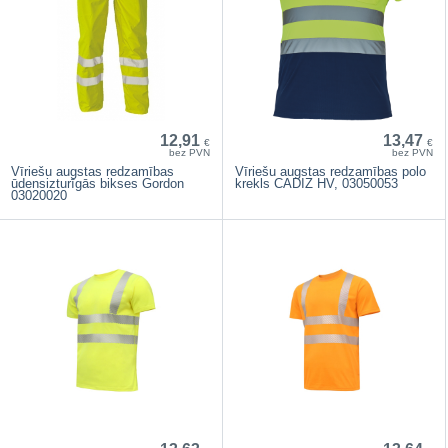
12,91
13,47
€
€
bez PVN
bez PVN
Vīriešu augstas redzamības
Vīriešu augstas redzamības polo
ūdensizturīgās bikses Gordon
krekls CADIZ HV, 03050053
03020020