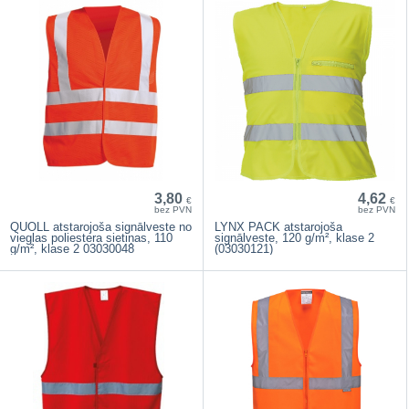
3,80
4,62
€
€
bez PVN
bez PVN
QUOLL atstarojoša signālveste no
LYNX PACK atstarojoša
vieglas poliestera sietiņas, 110
signālveste, 120 g/m², klase 2
g/m², klase 2 03030048
(03030121)