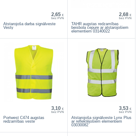
2,65
2,68
€
€
bez PVN
bez PVN
Atstarojoša darba signālveste
TAHR augstas redzamības
Vesty
beisbola cepure ar atstarojošiem
elementiem 03140022
3,10
3,53
€
€
bez PVN
bez PVN
Portwest C474 augstas
Atstarojoša signālveste Lynx Plus
redzamības veste
ar reflektējošiem elementiem
03030082