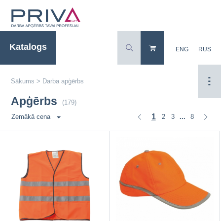
Katalogs
ENG
RUS
Sākums
>
Darba apģērbs
Apģērbs
(179)
1
2
3
8
Zemākā cena
...