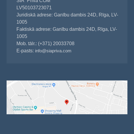
SIA "Priva COM"
LV50103723071
Juridiskā adrese: Ganību dambis 24D, Rīga, LV-
1005
Faktiskā adrese: Ganību dambis 24D, Rīga, LV-
1005
Mob. tālr.: (+371) 20033708
E-pasts:
info@siapriva.com