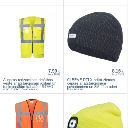
7,90
8,16
€
€
bez PVN
bez PVN
Augstas redzamības drošības
CLEEVE RFLX adītā ziemas
veste ar atstarojošām joslām un
cepure ar atstarojošiem
funkcionālām kabatām S476G
pavedieniem un 3M flīsa oderi
(VS-S476) BoSafety
03140130