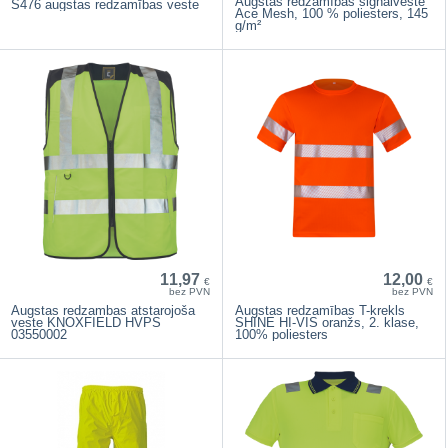
Augstas redzamības signālveste
S476 augstas redzamības veste
Ace Mesh, 100 % poliesters, 145
g/m²
11,97
12,00
€
€
bez PVN
bez PVN
Augstas redzambas atstarojoša
Augstas redzamības T-krekls
veste KNOXFIELD HVPS
SHINE HI-VIS oranžs, 2. klase,
03550002
100% poliesters