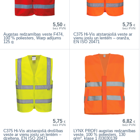
5,50
5,75
€
€
bez PVN
bez PVN
Augstas redzamības veste F474,
C375 Hi-Vis atstarojošā veste ar
100 % poliesters, Warp adījums
vienu joslu un lentēm – oranža,
125 g
EN ISO 20471
5,75
6,82
€
€
bez PVN
bez PVN
C375 Hi-Vis atstarojošā drošības
LYNX PROFI augstas redzamības
veste ar vienu joslu un lentēm –
veste, 100 % poliesters, 130
dzeltena, EN ISO 20471
g/m², klase 1 (03030139_