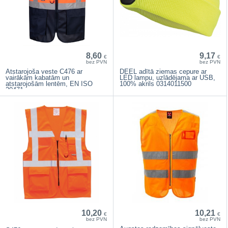
8,60
9,17
€
€
bez PVN
bez PVN
Atstarojoša veste C476 ar
DEEL adītā ziemas cepure ar
vairākām kabatām un
LED lampu, uzlādējama ar USB,
atstarojošām lentēm, EN ISO
100% akrils 0314011500
20471
10,20
10,21
€
€
bez PVN
bez PVN