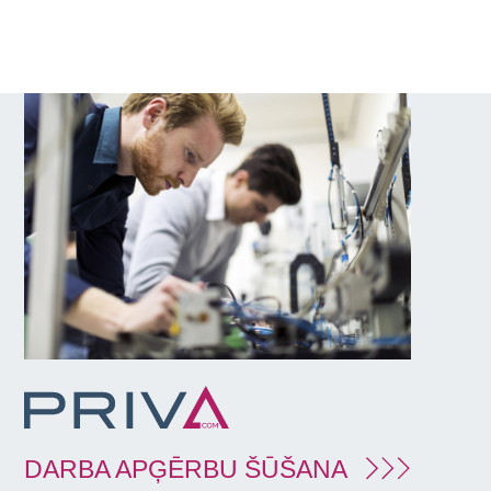
DARBA APĢĒRBU ŠŪŠANA