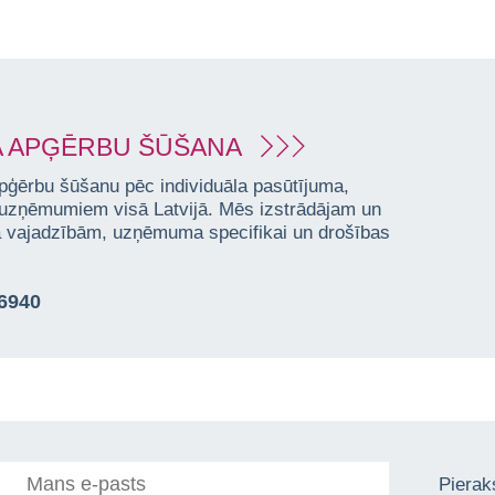
 APĢĒRBU ŠŪŠANA
pģērbu šūšanu pēc individuāla pasūtījuma,
 uzņēmumiem visā Latvijā. Mēs izstrādājam un
ta vajadzībām, uzņēmuma specifikai un drošības
76940
Pieraks