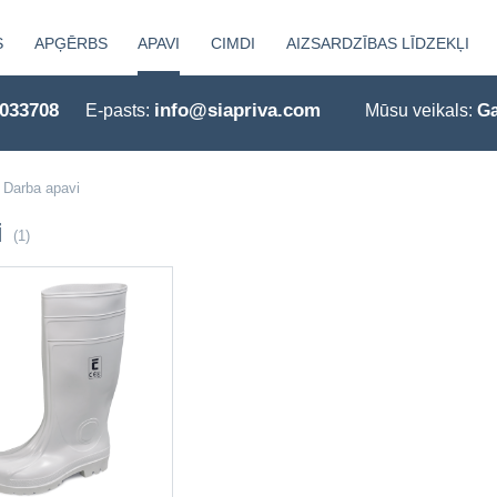
S
APĢĒRBS
APAVI
CIMDI
AIZSARDZĪBAS LĪDZEKĻI
0033708
info@siapriva.com
E-pasts:
Mūsu veikals:
Ga
Darba apavi
i
(1)