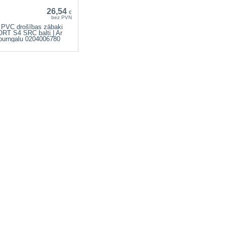
26,54
€
bez PVN
 PVC drošības zābaki
T S4 SRC balti | Ar
 purngalu 0204006780