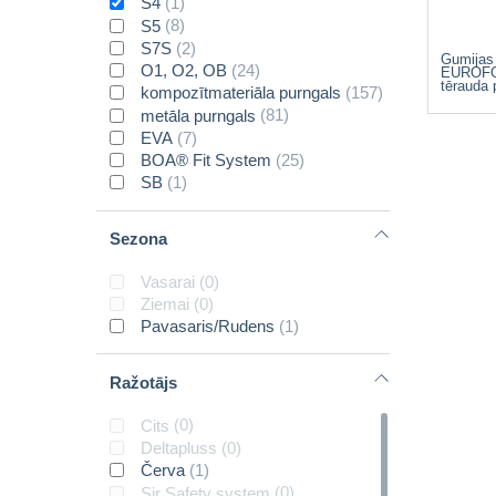
S4
(1)
S5
(8)
S7S
(2)
Gumijas
O1, O2, OB
(24)
EUROFOR
tērauda
kompozītmateriāla purngals
(157)
metāla purngals
(81)
EVA
(7)
BOA® Fit System
(25)
SB
(1)
Sezona
Vasarai
(0)
Ziemai
(0)
Pavasaris/Rudens
(1)
Ražotājs
Cits
(0)
Deltapluss
(0)
Červa
(1)
Sir Safety system
(0)