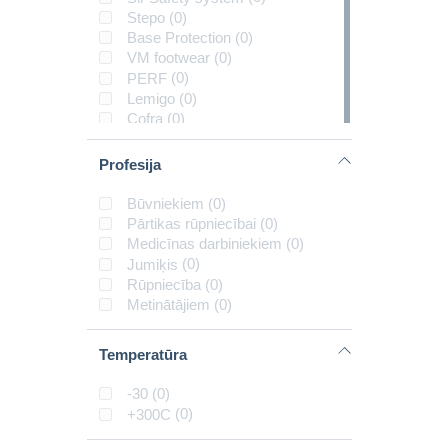
Stepo
(0)
Base Protection
(0)
VM footwear
(0)
PERF
(0)
Lemigo
(0)
Cofra
(0)
Grisport
(0)
Urgent
(0)
Profesija
Exena
(0)
CXS
(0)
Būvniekiem
(0)
Payper
(0)
Pārtikas rūpniecībai
(0)
Abarth
(0)
Medicīnas darbiniekiem
(0)
Dunlop
(0)
Jumiķis
(0)
Active Gear
(0)
Rūpniecība
(0)
Hogert
(0)
Metinātājiem
(0)
BoSafety
(0)
Venner
(0)
Temperatūra
Pezzol
(0)
NORDPRO
(0)
-30
(0)
ABEBA
(0)
+300C
(0)
Safety Panda
(0)
Reebok
(0)