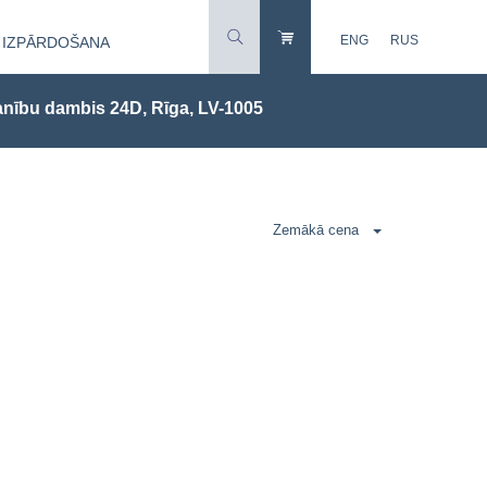
ENG
RUS
IZPĀRDOŠANA
nību dambis 24D, Rīga, LV-1005
Zemākā cena