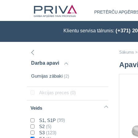
PRETĒRČU APĢĒRB
(+371) 2
Klientu servisa tālrunis:
Sākums
>
Darba apavi
Apav
Gumijas zābaki
(2)
Akcijas preces
(0)
Veids
S1, S1P
(99)
S2
(5)
S3
(123)