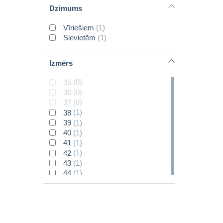
Karmasocks
(0)
Dzimums
LAVORO
(0)
Vīriešiem
(1)
Sievietēm
(1)
Izmērs
35
(0)
36
(0)
37
(0)
38
(1)
39
(1)
40
(1)
41
(1)
42
(1)
43
(1)
44
(1)
45
(1)
46
(1)
47
(1)
48
(1)