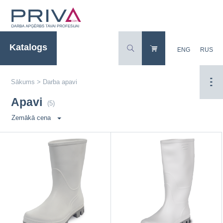
Katalogs
ENG
RUS
Sākums
>
Darba apavi
Apavi
(5)
Zemākā cena