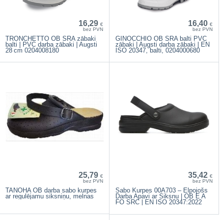
16,29
16,40
€
€
bez PVN
bez PVN
TRONCHETTO OB SRA zābaki
GINOCCHIO OB SRA balti PVC
balti | PVC darba zābaki | Augsti
zābaki | Augsti darba zābaki | EN
28 cm 0204008180
ISO 20347, balti, 0204000680
25,79
35,42
€
€
bez PVN
bez PVN
TANOHA OB darba sabo kurpes
Sabo Kurpes 00A703 – Elpojošs
ar regulējamu siksniņu, melnas
Darba Apavi ar Siksnu | OB E A
FO SRC | EN ISO 20347:2022