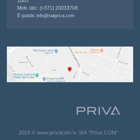
1005
Mob. tālr.: (+371) 20033708
E-pasts:
info@siapriva.com
2019 © www.privacom.lv SIA "Priva COM"