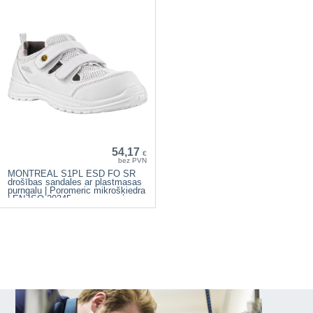
54,17
€
bez PVN
MONTREAL S1PL ESD FO SR
drošības sandales ar plastmasas
purngalu | Poromeric mikrošķiedra
| EN ISO 20345