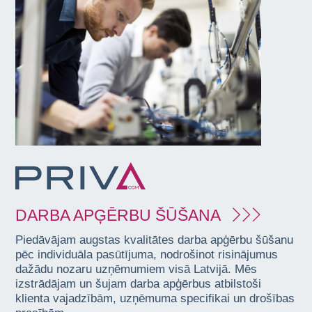
DARBA APĢĒRBU ŠŪŠANA
Piedāvājam augstas kvalitātes darba apģērbu šūšanu
pēc individuāla pasūtījuma, nodrošinot risinājumus
dažādu nozaru uzņēmumiem visā Latvijā. Mēs
izstrādājam un šujam darba apģērbus atbilstoši
klienta vajadzībām, uzņēmuma specifikai un drošības