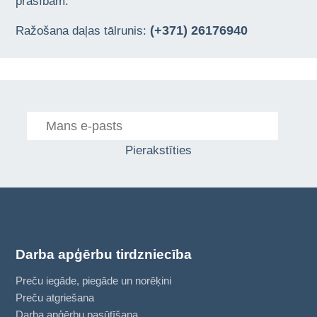
prasībām.
(+371) 26176940
Ražošana daļas tālrunis:
Pierakstīties
Darba apģērbu tirdzniecība
Preču iegāde, piegāde un norēķini
Preču atgriešana
Darba apģērbu pasūtīšana