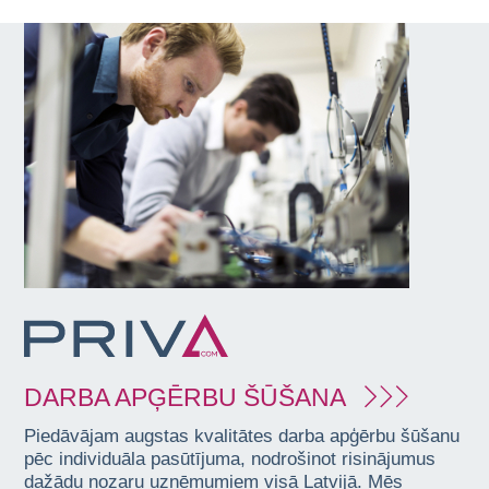
DARBA APĢĒRBU ŠŪŠANA
Piedāvājam augstas kvalitātes darba apģērbu šūšanu
pēc individuāla pasūtījuma, nodrošinot risinājumus
dažādu nozaru uzņēmumiem visā Latvijā. Mēs