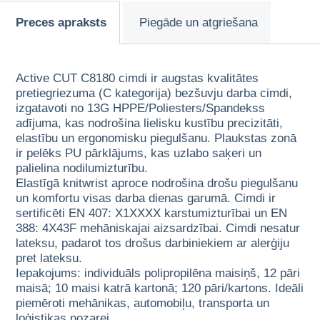
Preces apraksts
Piegāde un atgriešana
Active CUT C8180 cimdi ir augstas kvalitātes
pretiegriezuma (C kategorija) bezšuvju darba cimdi,
izgatavoti no 13G HPPE/Poliesters/Spandekss
adījuma, kas nodrošina lielisku kustību precizitāti,
elastību un ergonomisku piegulšanu. Plaukstas zonā
ir pelēks PU pārklājums, kas uzlabo saķeri un
palielina nodilumizturību.
Elastīgā knitwrist aproce nodrošina drošu piegulšanu
un komfortu visas darba dienas garumā. Cimdi ir
sertificēti EN 407: X1XXXX karstumizturībai un EN
388: 4X43F mehāniskajai aizsardzībai. Cimdi nesatur
lateksu, padarot tos drošus darbiniekiem ar alerģiju
pret lateksu.
Iepakojums: individuāls polipropilēna maisiņš, 12 pāri
maisā; 10 maisi katrā kartonā; 120 pāri/kartons. Ideāli
piemēroti mehānikas, automobiļu, transporta un
loģistikas nozarei.