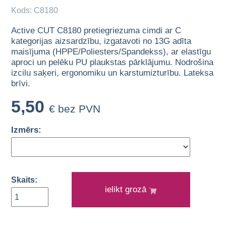
Kods: C8180
Active CUT C8180 pretiegriezuma cimdi ar C
kategorijas aizsardzību, izgatavoti no 13G adīta
maisījuma (HPPE/Poliesters/Spandekss), ar elastīgu
aproci un pelēku PU plaukstas pārklājumu. Nodrošina
izcilu saķeri, ergonomiku un karstumizturību. Lateksa
brīvi.
5,50
€ bez PVN
Izmērs:
Skaits:
ielikt grozā