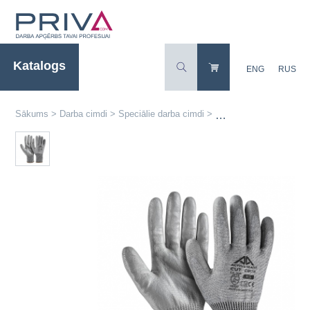
Katalogs
ENG
RUS
Sākums
>
Darba cimdi
>
Speciālie darba cimdi
>
Active CUT C8180 Pret