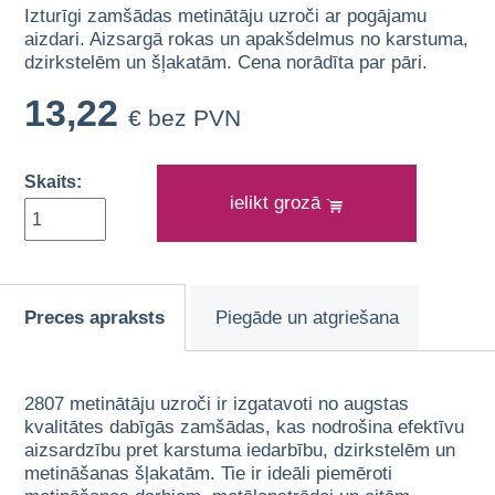
Izturīgi zamšādas metinātāju uzroči ar pogājamu
aizdari. Aizsargā rokas un apakšdelmus no karstuma,
dzirkstelēm un šļakatām. Cena norādīta par pāri.
13,22
€ bez PVN
Skaits:
ielikt grozā
Preces apraksts
Piegāde un atgriešana
2807 metinātāju uzroči ir izgatavoti no augstas
kvalitātes dabīgās zamšādas, kas nodrošina efektīvu
aizsardzību pret karstuma iedarbību, dzirkstelēm un
metināšanas šļakatām. Tie ir ideāli piemēroti