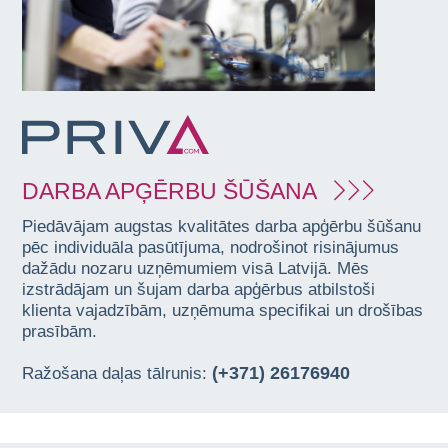
DARBA APĢĒRBU ŠŪŠANA
Piedāvājam augstas kvalitātes darba apģērbu šūšanu
pēc individuāla pasūtījuma, nodrošinot risinājumus
dažādu nozaru uzņēmumiem visā Latvijā. Mēs
izstrādājam un šujam darba apģērbus atbilstoši
klienta vajadzībām, uzņēmuma specifikai un drošības
prasībām.
(+371) 26176940
Ražošana daļas tālrunis: