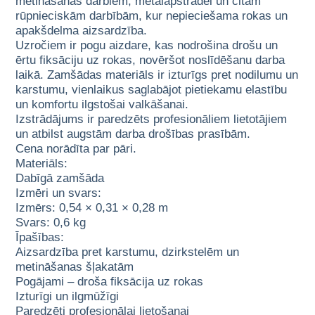
metināšanas darbiem, metālapstrādei un citām
rūpnieciskām darbībām, kur nepieciešama rokas un
apakšdelma aizsardzība.
Uzročiem ir pogu aizdare, kas nodrošina drošu un
ērtu fiksāciju uz rokas, novēršot noslīdēšanu darba
laikā. Zamšādas materiāls ir izturīgs pret nodilumu un
karstumu, vienlaikus saglabājot pietiekamu elastību
un komfortu ilgstošai valkāšanai.
Izstrādājums ir paredzēts profesionāliem lietotājiem
un atbilst augstām darba drošības prasībām.
Cena norādīta par pāri.
Materiāls:
Dabīgā zamšāda
Izmēri un svars:
Izmērs: 0,54 × 0,31 × 0,28 m
Svars: 0,6 kg
Īpašības:
Aizsardzība pret karstumu, dzirkstelēm un
metināšanas šļakatām
Pogājami – droša fiksācija uz rokas
Izturīgi un ilgmūžīgi
Paredzēti profesionālai lietošanai